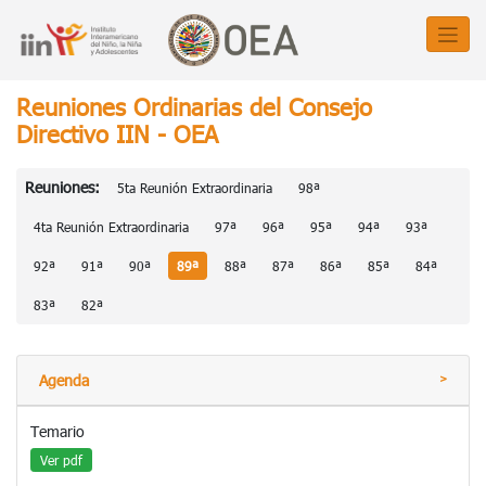
Reuniones Ordinarias del Consejo
Directivo IIN - OEA
Reuniones:
5ta Reunión Extraordinaria
98ª
4ta Reunión Extraordinaria
97ª
96ª
95ª
94ª
93ª
92ª
91ª
90ª
89ª
88ª
87ª
86ª
85ª
84ª
83ª
82ª
Agenda
Temario
Ver pdf