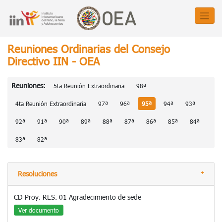
Reuniones Ordinarias del Consejo
Directivo IIN - OEA
Reuniones:
5ta Reunión Extraordinaria
98ª
4ta Reunión Extraordinaria
97ª
96ª
95ª
94ª
93ª
92ª
91ª
90ª
89ª
88ª
87ª
86ª
85ª
84ª
83ª
82ª
Resoluciones
CD Proy. RES. 01 Agradecimiento de sede
Ver documento