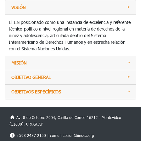
VISIÓN
El IIN posicionado como una instancia de excelencia y referente
técnico-político a nivel regional en materia de derechos de la
niñez y adolescencia, articulada dentro del Sistema
Interamericano de Derechos Humanos y en estrecha relación
con el Sistema Naciones Unidas.
MISIÓN
OBJETIVO GENERAL
OBJETIVOS ESPECÍFICOS
Av. 8 de Octubre 2904, Casilla de Correo 16212 - Montevideo
(11600), URUGUAY
+598 2487 2150 |
comunicacion@iinoea.org