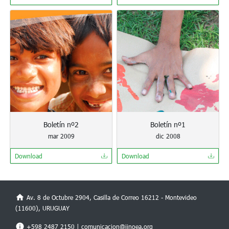
Boletín nº2
Boletín nº1
mar 2009
dic 2008
Download
Download
Av. 8 de Octubre 2904, Casilla de Correo 16212 - Montevideo
(11600), URUGUAY
+598 2487 2150 |
comunicacion@iinoea.org