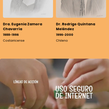
Dra. Eugenia Zamora
Dr. Rodrigo Quintana
Chavarría
Meléndez
1988-1996
1996-2000
Costarricense
Chileno