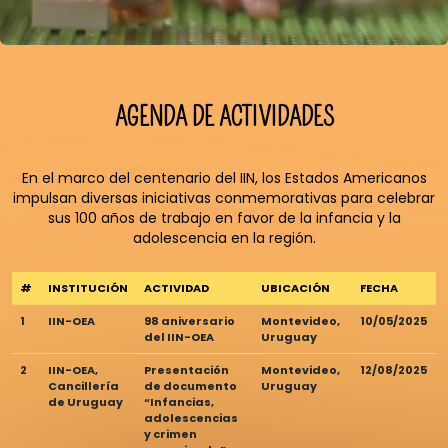
AGENDA DE ACTIVIDADES
En el marco del centenario del IIN, los Estados Americanos
impulsan diversas iniciativas conmemorativas para celebrar
sus 100 años de trabajo en favor de la infancia y la
adolescencia en la región.
#
INSTITUCIÓN
ACTIVIDAD
UBICACIÓN
FECHA
1
IIN-OEA
98 aniversario
Montevideo,
10/05/2025
del IIN-OEA
Uruguay
2
IIN-OEA,
Presentación
Montevideo,
12/08/2025
Cancillería
de documento
Uruguay
de Uruguay
“Infancias,
adolescencias
y crimen