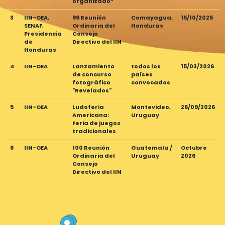
organizado”
3
IIN-OEA,
99 Reunión
Comayagua,
15/10/2025
SENAF,
Ordinaria del
Honduras
Presidencia
Consejo
de
Directivo del IIN
Honduras
4
IIN-OEA
Lanzamiento
todos los
15/03/2026
de concurso
países
fotográfico
convocados
"Revelados"
5
IIN-OEA
Ludoferia
Montevideo,
26/09/2026
Americana:
Uruguay
Feria de juegos
tradicionales
6
IIN-OEA
100 Reunión
Guatemala /
Octubre
Ordinaria del
Uruguay
2026
Consejo
Directivo del IIN