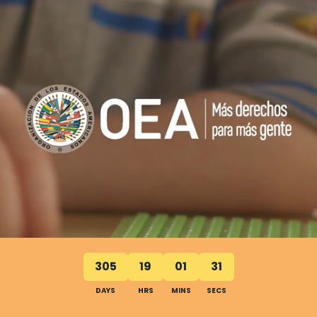
305
19
01
30
DAYS
HRS
MINS
SECS