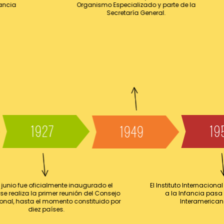
ancia
Organismo Especializado y parte de la
Secretaría General.
1927
19
1949
e junio fue oficialmente inaugurado el
El Instituto Internacion
, se realiza la primer reunión del Consejo
a la Infancia pasa 
onal, hasta el momento constituido por
Interamericano 
diez países.